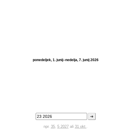
ponedeljek, 1. junij–nedelja, 7. junij 2026
➜
npr.
35
,
5 2027
ali
31 okt.
.