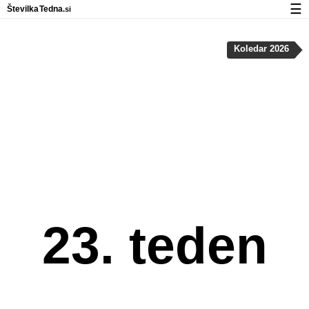
☰
Številka
Tedna
.si
Koledar
Koledar 2026
Zasebnost in uporaba piškotkov
23. teden