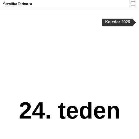
☰
Številka
Tedna
.si
Koledar
Koledar 2026
Zasebnost in uporaba piškotkov
24. teden