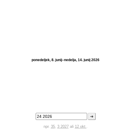
ponedeljek, 8. junij–nedelja, 14. junij 2026
➜
npr.
35
,
3 2027
ali
12 okt.
.