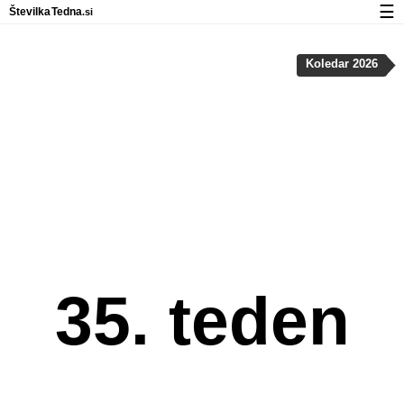
☰
Številka
Tedna
.si
Koledar
Koledar 2026
Zasebnost in uporaba piškotkov
35. teden