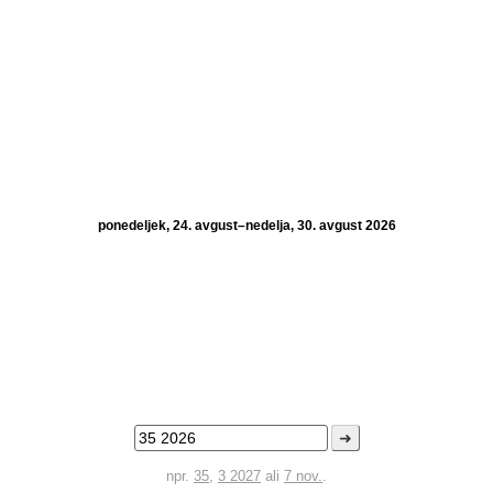
ponedeljek, 24. avgust–nedelja, 30. avgust 2026
➜
npr.
35
,
3 2027
ali
7 nov.
.