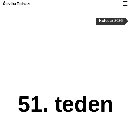
☰
Številka
Tedna
.si
Koledar
Koledar 2026
Zasebnost in uporaba piškotkov
51. teden