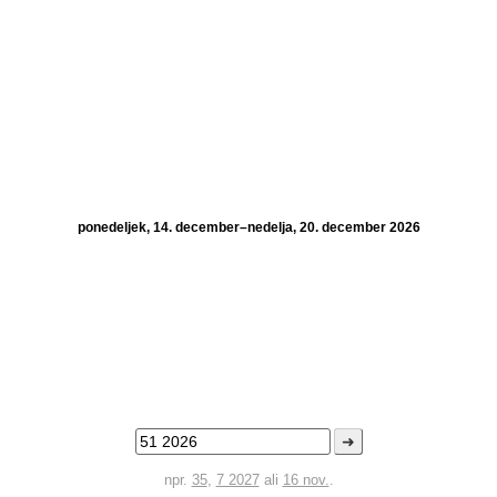
ponedeljek, 14. december–nedelja, 20. december 2026
➜
npr.
35
,
7 2027
ali
16 nov.
.