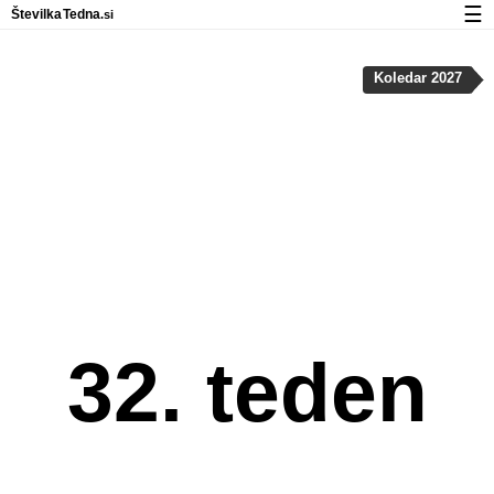
☰
Številka
Tedna
.si
Koledar
Koledar 2027
Zasebnost in uporaba piškotkov
32. teden