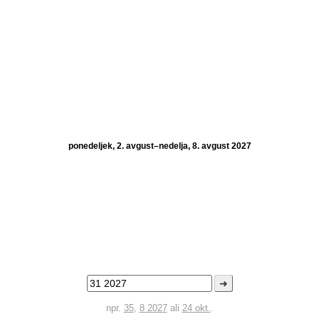
ponedeljek, 2. avgust–nedelja, 8. avgust 2027
➜
npr.
35
,
8 2027
ali
24 okt.
.