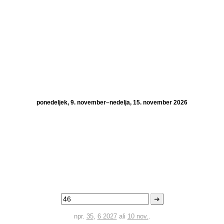
ponedeljek, 9. november–nedelja, 15. november 2026
➜
npr.
35
,
6 2027
ali
10 nov.
.