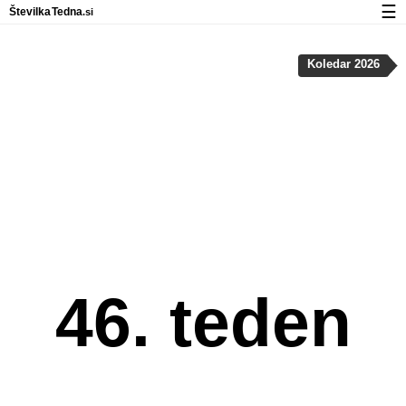
☰
Številka
Tedna
.si
Koledar
Koledar 2026
Zasebnost in uporaba piškotkov
46. teden