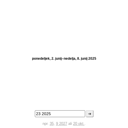
ponedeljek, 2. junij–nedelja, 8. junij 2025
➜
npr.
35
,
9 2027
ali
20 okt.
.