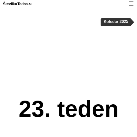
☰
Številka
Tedna
.si
Koledar
Koledar 2025
Zasebnost in uporaba piškotkov
23. teden