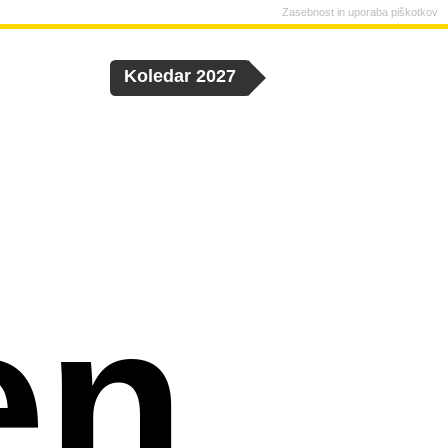
Zasebnost in uporaba piškotkov
Koledar 2027
en