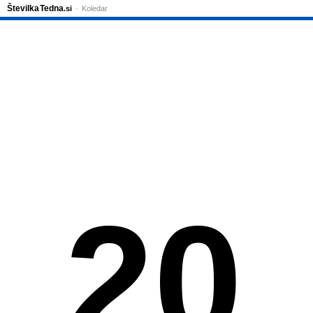
Številka
Tedna
.si
Koledar
20.