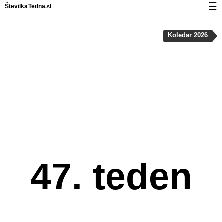
☰
Številka
Tedna
.si
Koledar
Koledar 2026
Zasebnost in uporaba piškotkov
47. teden