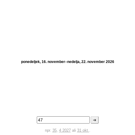
ponedeljek, 16. november–nedelja, 22. november 2026
➜
npr.
35
,
4 2027
ali
31 okt.
.